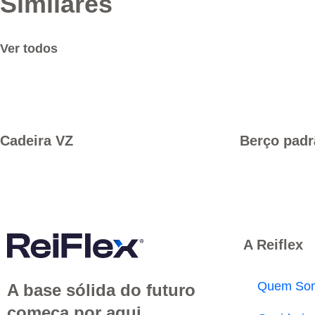
Similares
Ver todos
Cadeira VZ
Berço pad
A Reiflex
Quem So
A base sólida do futuro
começa por aqui.