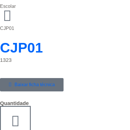
Escolar
CJP01
CJP01
1323
Baixar ficha técnica
Quantidade